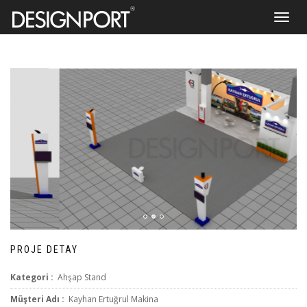
Toggle
navigat
PROJE DETAY
Kategori :
Ahşap Stand
Müşteri Adı :
Kayhan Ertuğrul Makina