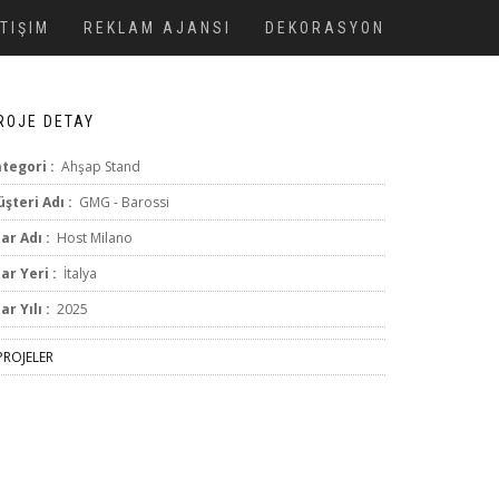
ETIŞIM
REKLAM AJANSI
DEKORASYON
ROJE DETAY
tegori :
Ahşap Stand
şteri Adı :
GMG - Barossi
ar Adı :
Host Milano
ar Yeri :
İtalya
ar Yılı :
2025
ROJELER