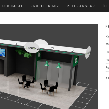
KURUMSAL
PROJELERIMIZ
REFERANSLAR
İL
P
Ka
Mü
Fu
Fu
Fu
P