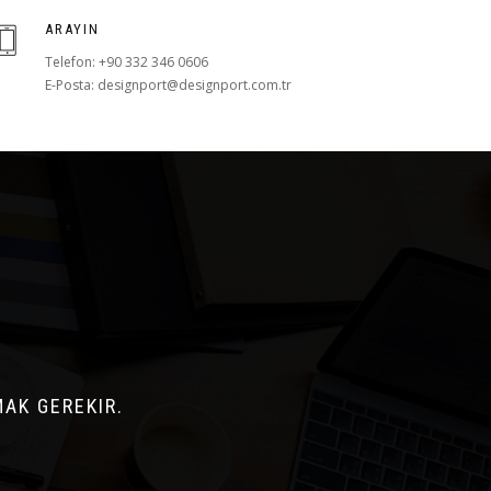
ARAYIN
Telefon: +90 332 346 0606
E-Posta: designport@designport.com.tr
MAK GEREKIR.