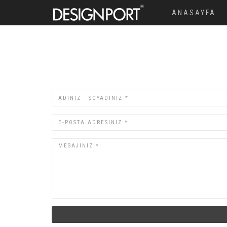
ANASAYFA
Adınız-
Soyadınız
E-
Posta