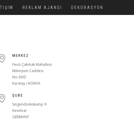
ETIŞIM
REKLAM AJANSI
DEKORASYON
MERKEZ
Fevzi Çakmak Mahallesi
Milenyum Caddesi
No:36/D
Karatay / KONYA
ŞUBE
Singendonkskamp 9
Kevelear
GERMANY